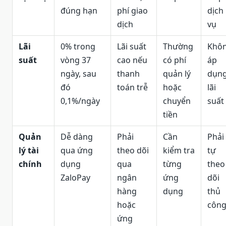
đúng hạn
phí giao
dịch
dịch
vụ
Lãi
0% trong
Lãi suất
Thường
Khô
suất
vòng 37
cao nếu
có phí
áp
ngày, sau
thanh
quản lý
dụn
đó
toán trễ
hoặc
lãi
0,1%/ngày
chuyển
suất
tiền
Quản
Dễ dàng
Phải
Cần
Phải
lý tài
qua ứng
theo dõi
kiểm tra
tự
chính
dụng
qua
từng
theo
ZaloPay
ngân
ứng
dõi
hàng
dụng
thủ
hoặc
côn
ứng