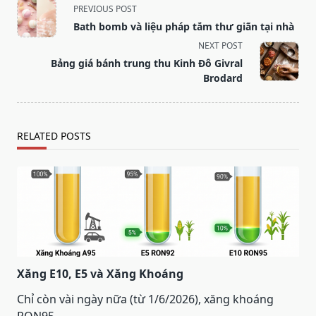
<span
PREVIOUS POST
class="nav-
Bath bomb và liệu pháp tắm thư giãn tại nhà
subtitle
NEXT POST
screen-
Bảng giá bánh trung thu Kinh Đô Givral
reader-
Brodard
text">Page</span>
RELATED POSTS
Xăng E10, E5 và Xăng Khoáng
Chỉ còn vài ngày nữa (từ 1/6/2026), xăng khoáng
RON95
...