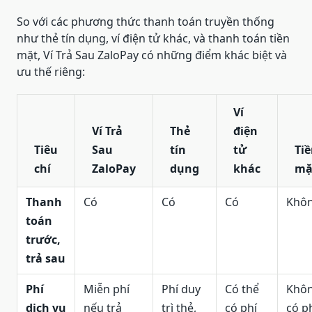
So với các phương thức thanh toán truyền thống
như thẻ tín dụng, ví điện tử khác, và thanh toán tiền
mặt, Ví Trả Sau ZaloPay có những điểm khác biệt và
ưu thế riêng:
Ví
Ví Trả
Thẻ
điện
Tiêu
Sau
tín
tử
Ti
chí
ZaloPay
dụng
khác
mặ
Thanh
Có
Có
Có
Khô
toán
trước,
trả sau
Phí
Miễn phí
Phí duy
Có thể
Khô
dịch vụ
nếu trả
trì thẻ,
có phí
có p