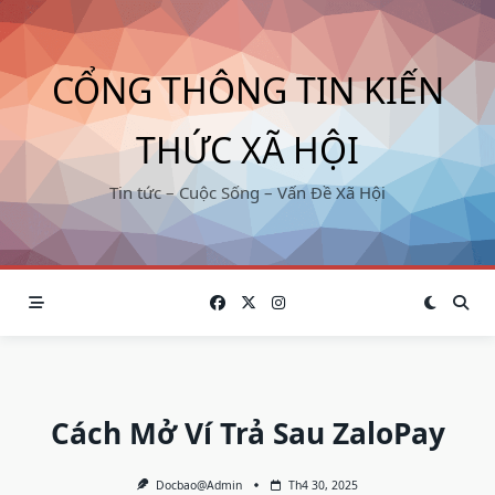
Skip
to
content
CỔNG THÔNG TIN KIẾN
THỨC XÃ HỘI
Tin tức – Cuộc Sống – Vấn Đề Xã Hội
Cách Mở Ví Trả Sau ZaloPay
Docbao@admin
Th4 30, 2025