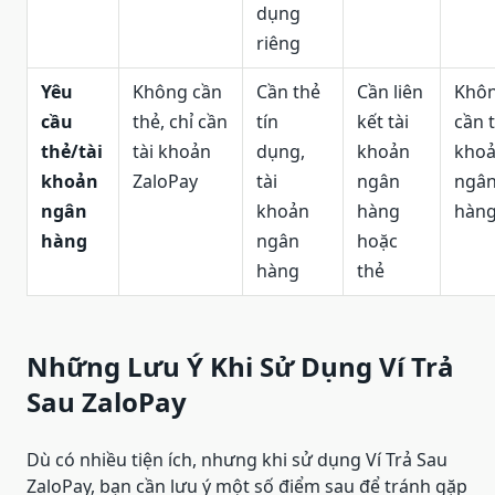
dụng
riêng
Yêu
Không cần
Cần thẻ
Cần liên
Khô
cầu
thẻ, chỉ cần
tín
kết tài
cần t
thẻ/tài
tài khoản
dụng,
khoản
kho
khoản
ZaloPay
tài
ngân
ngâ
ngân
khoản
hàng
hàn
hàng
ngân
hoặc
hàng
thẻ
Những Lưu Ý Khi Sử Dụng Ví Trả
Sau ZaloPay
Dù có nhiều tiện ích, nhưng khi sử dụng Ví Trả Sau
ZaloPay, bạn cần lưu ý một số điểm sau để tránh gặp